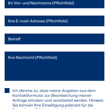
a
m
e
E
*
-
M
a
B
i
e
l
t
-
r
A
*
I
e
d
E
h
f
r
-
r
f
e
M
e
s
a
N
s
i
a
e
l
c
*
-
h
A
D
r
Ich stimme zu, dass meine Angaben aus dem
d
a
i
Kontaktformular zur Beantwortung meiner
r
t
c
Anfrage erhoben und verarbeitet werden. Hinweis:
e
e
h
Sie können Ihre Einwilligung jederzeit für die
s
n