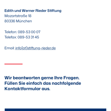
Edith und Werner Rieder Stiftung
Mozartstraße 18
80336 München
Telefon: 089-53 00 07
Telefax: 089-53 31 45
Email:
info[at]stiftung-rieder.de
Wir beantworten gerne Ihre Fragen.
Füllen Sie einfach das nachfolgende
Kontaktformular aus.
N